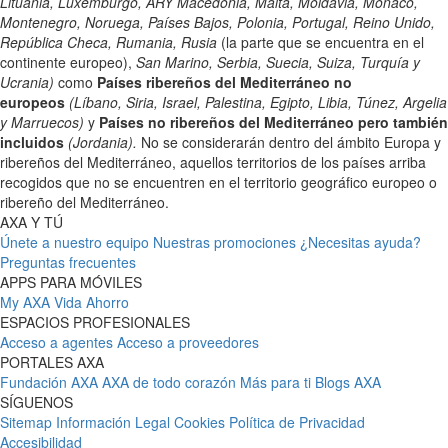
Lituania, Luxemburgo, ARY Macedonia, Malta, Moldavia, Mónaco,
Montenegro, Noruega, Países Bajos, Polonia, Portugal, Reino Unido,
República Checa, Rumania, Rusia
(la parte que se encuentra en el
continente europeo),
San Marino, Serbia, Suecia, Suiza, Turquía y
Ucrania)
como
Países ribereños del Mediterráneo no
europeos
(Líbano, Siria, Israel, Palestina, Egipto, Libia, Túnez, Argelia
y Marruecos)
y
Países no ribereños del Mediterráneo pero también
incluidos
(Jordania).
No se considerarán dentro del ámbito Europa y
ribereños del Mediterráneo, aquellos territorios de los países arriba
recogidos que no se encuentren en el territorio geográfico europeo o
ribereño del Mediterráneo.
AXA Y TÚ
Únete a nuestro equipo
Nuestras promociones
¿Necesitas ayuda?
Preguntas frecuentes
APPS PARA MÓVILES
My AXA
Vida Ahorro
ESPACIOS PROFESIONALES
Acceso a agentes
Acceso a proveedores
PORTALES AXA
Fundación AXA
AXA de todo corazón
Más para ti
Blogs AXA
SÍGUENOS
Sitemap
Información Legal
Cookies
Política de Privacidad
Accesibilidad